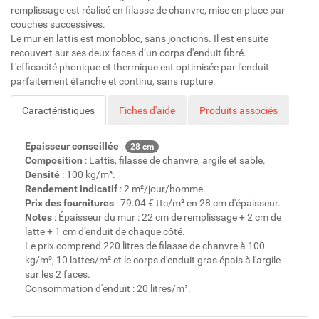
remplissage est réalisé en filasse de chanvre, mise en place par
couches successives.
Le mur en lattis est monobloc, sans jonctions. Il est ensuite
recouvert sur ses deux faces d’un corps d'enduit fibré.
L'efficacité phonique et thermique est optimisée par l'enduit
parfaitement étanche et continu, sans rupture.
Caractéristiques
Fiches d'aide
Produits associés
Epaisseur conseillée
:
28 cm
Composition
: Lattis, filasse de chanvre, argile et sable.
Densité
: 100 kg/m³.
Rendement indicatif
: 2 m²/jour/homme.
Prix des fournitures
: 79.04 € ttc/m² en 28 cm d'épaisseur.
Notes
: Épaisseur du mur : 22 cm de remplissage + 2 cm de
latte + 1 cm d'enduit de chaque côté.
Le prix comprend 220 litres de filasse de chanvre à 100
kg/m³, 10 lattes/m² et le corps d'enduit gras épais à l'argile
sur les 2 faces.
Consommation d'enduit : 20 litres/m².