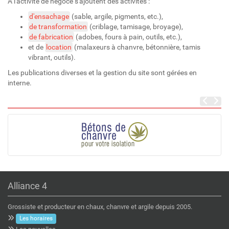
A l'activité de négoce s'ajoutent des activités :
d'ensachage
(sable, argile, pigments, etc.),
de transformation
(criblage, tamisage, broyage),
de fabrication
(adobes, fours à pain, outils, etc.),
et de
location
(malaxeurs à chanvre, bétonnière, tamis
vibrant, outils).
Les publications diverses et la gestion du site sont gérées en
interne.
Alliance 4
Grossiste et producteur en chaux, chanvre et argile depuis 2005.
Les horaires