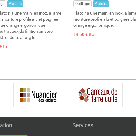
age
Platoirs
Outillage
Platoirs
latoir, à une main, en inox, à lame
Platoir à une main, en inox, à lam
, monture profilé alu et poignée
monture profilé alu et poignée pl
que orange ergonomique.
orange ergonomique.
es travaux de finition en stuc,
19.60 € ttc
t, enduits à l'argile.
€ ttc
ation
Services