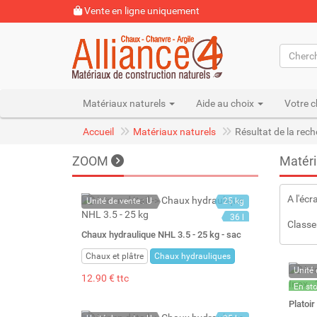
Vente en ligne uniquement
Matériaux naturels
Aide au choix
Votre c
Accueil
Matériaux naturels
Résultat de la rec
ZOOM
Matéri
A l'écr
Unité de vente : U
25 kg
36 l
Classe
Chaux hydraulique NHL 3.5 - 25 kg - sac
Chaux et plâtre
Chaux hydrauliques
Unité 
12.90 € ttc
En st
Stock 
Platoir