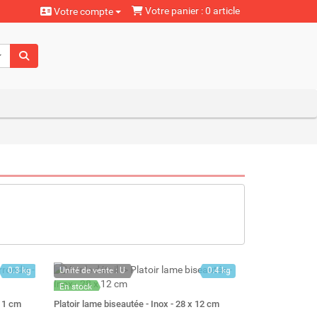
Votre panier : 0 article
Votre compte
aturels
0.3 kg
Unité de vente : U
0.4 kg
En stock
Stock : 12
 11 cm
Platoir lame biseautée - Inox - 28 x 12 cm