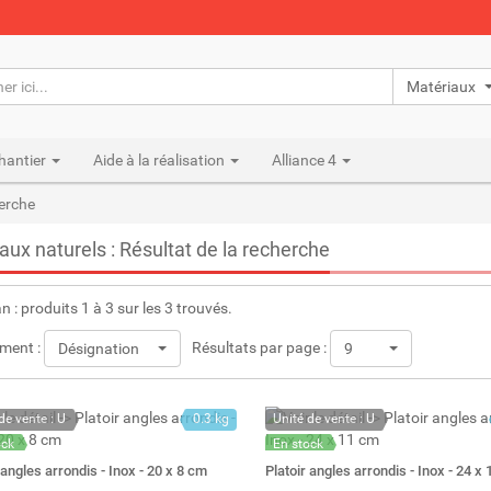
Matériaux n
hantier
Aide à la réalisation
Alliance 4
herche
aux naturels : Résultat de la recherche
an : produits 1 à 3 sur les 3 trouvés.
ment :
Résultats par page :
Désignation
9
de vente : U
0.3 kg
Unité de vente : U
ock
En stock
: 14
Stock : 11
 angles arrondis - Inox - 20 x 8 cm
Platoir angles arrondis - Inox - 24 x