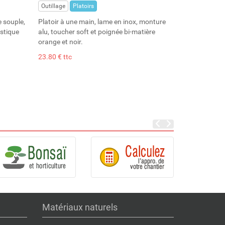
Outillage
Platoirs
e souple,
Platoir à une main, lame en inox, monture
astique
alu, toucher soft et poignée bi-matière
orange et noir.
23.80 € ttc
Matériaux naturels