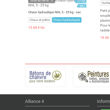
Unité de vente : U
25 kg
Outill
36 l
Petit p
Chaux hydraulique NHL 5 - 25 kg - sac
souple
Chaux et plâtre
Chaux hydrauliques
plasti
Pour l
13.60 € ttc
tadelak
19.60 
Alliance 4
Inform