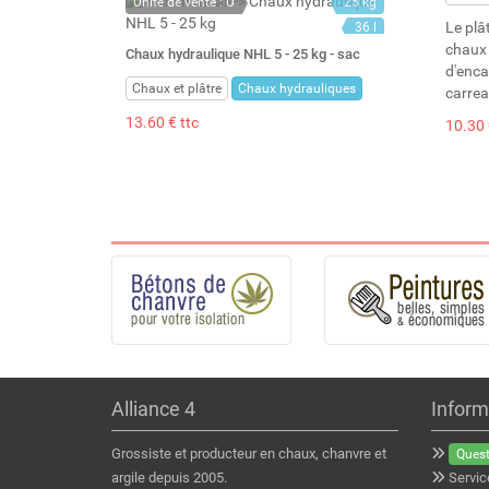
Unité de vente : U
25 kg
Le plât
36 l
chaux 
Chaux hydraulique NHL 5 - 25 kg - sac
d'enca
Chaux et plâtre
Chaux hydrauliques
carrea
13.60 € ttc
10.30 
Alliance 4
Inform
Grossiste et producteur en chaux, chanvre et
Quest
argile depuis 2005.
Servic