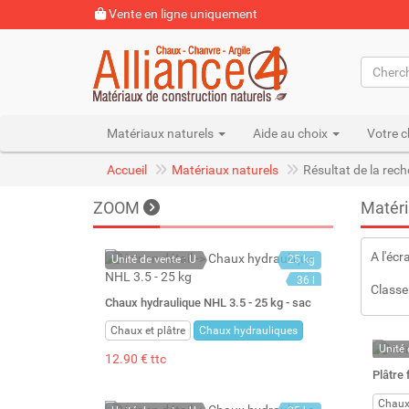
Vente en ligne uniquement
Matériaux naturels
Aide au choix
Votre c
Accueil
Matériaux naturels
Résultat de la rec
ZOOM
Matéri
A l'écr
Unité de vente : U
25 kg
36 l
Classe
Chaux hydraulique NHL 3.5 - 25 kg - sac
Chaux et plâtre
Chaux hydrauliques
Unité 
12.90 € ttc
En st
Plâtre 
Stock 
Chaux 