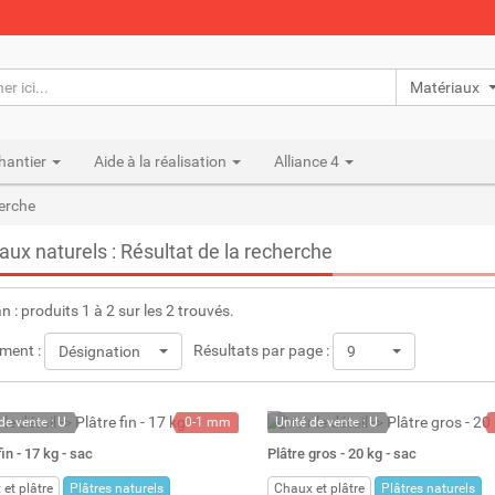
Matériaux n
hantier
Aide à la réalisation
Alliance 4
herche
aux naturels : Résultat de la recherche
an : produits 1 à 2 sur les 2 trouvés.
ment :
Résultats par page :
Désignation
9
de vente : U
0-1 mm
Unité de vente : U
ock
17 kg
En stock permanent
fin - 17 kg - sac
Plâtre gros - 20 kg - sac
: 59
20 l
Stock : 352
et plâtre
Plâtres naturels
Chaux et plâtre
Plâtres naturels