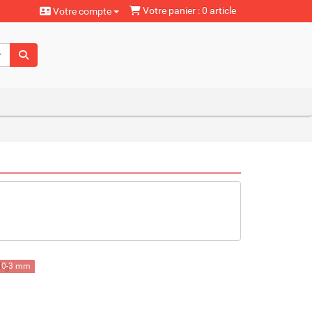
Votre panier : 0 article
Votre compte
aturels
0-3 mm
20 kg
20 l