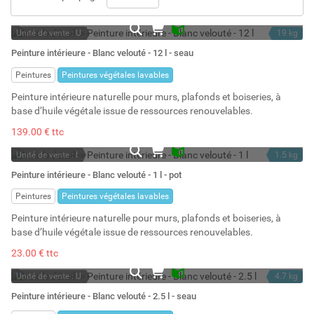
Unité de vente : U
19 kg
En stock
12 l
Peinture intérieure - Blanc velouté - 12 l - seau
Stock : 6
Peintures
Peintures végétales lavables
Peinture intérieure naturelle pour murs, plafonds et boiseries, à
base d’huile végétale issue de ressources renouvelables.
139.00 € ttc
Unité de vente : l
1.5 kg
En stock
1 l
Peinture intérieure - Blanc velouté - 1 l - pot
Stock : 3
Peintures
Peintures végétales lavables
Peinture intérieure naturelle pour murs, plafonds et boiseries, à
base d’huile végétale issue de ressources renouvelables.
23.00 € ttc
Unité de vente : U
4.7 kg
En stock
2.5 l
Peinture intérieure - Blanc velouté - 2.5 l - seau
Stock : 4