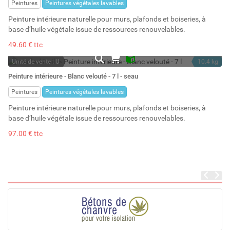
Peintures
Peintures végétales lavables
Peinture intérieure naturelle pour murs, plafonds et boiseries, à
base d’huile végétale issue de ressources renouvelables.
49.60 € ttc
Unité de vente : U
10.4 kg
En stock
7 l
Peinture intérieure - Blanc velouté - 7 l - seau
Stock : 4
Peintures
Peintures végétales lavables
Peinture intérieure naturelle pour murs, plafonds et boiseries, à
base d’huile végétale issue de ressources renouvelables.
97.00 € ttc