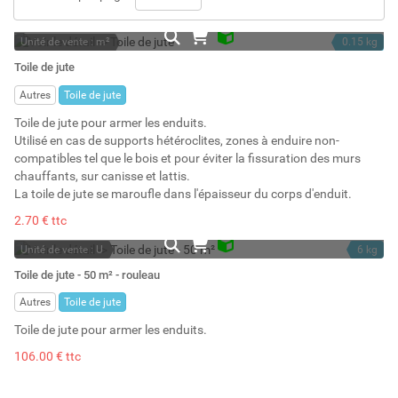
Unité de vente : m²
0.15 kg
En stock
Toile de jute
Stock : 50
Autres
Toile de jute
Toile de jute pour armer les enduits.
Utilisé en cas de supports hétéroclites, zones à enduire non-
compatibles tel que le bois et pour éviter la fissuration des murs
chauffants, sur canisse et lattis.
La toile de jute se maroufle dans l'épaisseur du corps d'enduit.
2.70 € ttc
Unité de vente : U
6 kg
En stock
Toile de jute - 50 m² - rouleau
Stock : 22
Autres
Toile de jute
Toile de jute pour armer les enduits.
106.00 € ttc