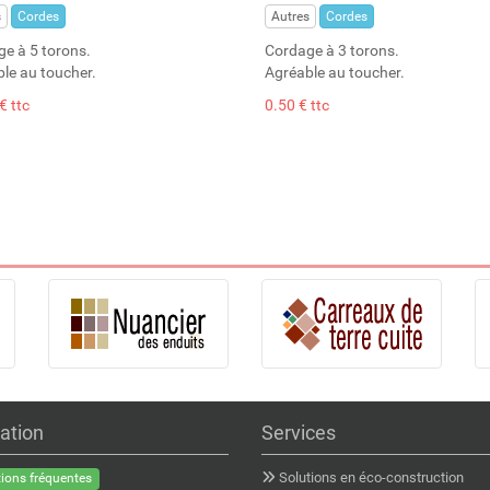
s
Cordes
Autres
Cordes
e à 5 torons.
Cordage à 3 torons.
le au toucher.
Agréable au toucher.
€ ttc
0.50 € ttc
ation
Services
Solutions en éco-construction
ions fréquentes