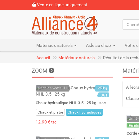
Vente en ligne uniquement
Matériaux naturels
Aide au choix
Votre c
Accueil
Matériaux naturels
Résultat de la rec
ZOOM
Matéri
A l'écr
Unité de vente : U
25 kg
36 l
Classe
Chaux hydraulique NHL 3.5 - 25 kg - sac
Chaux et plâtre
Chaux hydrauliques
Unité 
12.90 € ttc
En st
Stock 
Corde 