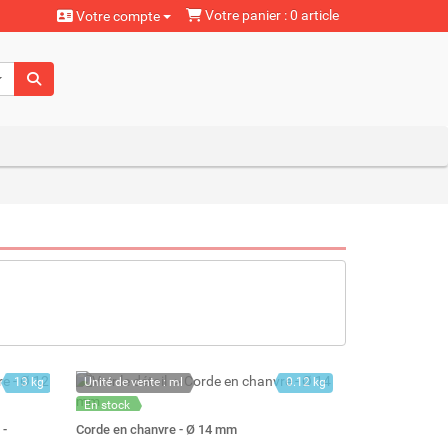
Votre panier : 0 article
Votre compte
aturels
13 kg
Unité de vente : ml
0.12 kg
En stock
Stock : 73
 -
Corde en chanvre - Ø 14 mm