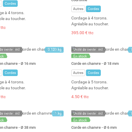
s
Cordes
Autres
Cordes
e à 4 torons.
Cordage à 4 torons.
le au toucher.
Agréable au toucher.
 ttc
395.00 € ttc
de vente : ml
0.120 kg
Unité de vente : ml
ock
En stock
: 120
Stock : 111
en chanvre - Ø 16 mm
Corde en chanvre - Ø 18 mm
s
Cordes
Autres
Cordes
e à 4 torons.
Cordage à 5 torons.
le au toucher.
Agréable au toucher.
 ttc
4.50 € ttc
de vente : ml
1 kg
Unité de vente : ml
ock
En stock
: 20
Stock : 390
en chanvre - Ø 38 mm
Corde en chanvre - Ø 6 mm