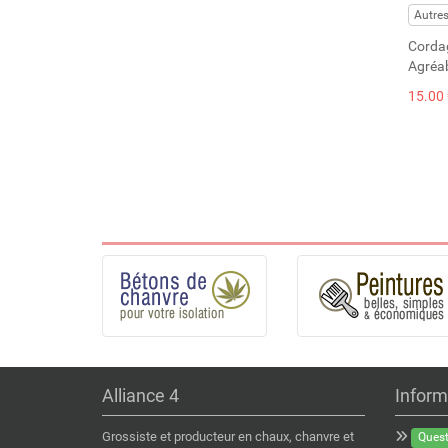
Autre
Cordag
Agréab
15.00 
Alliance 4
Inform
Grossiste et producteur en chaux, chanvre et
Quest