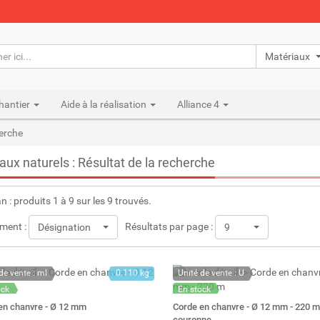
Matériaux n
hantier
Aide à la réalisation
Alliance 4
herche
aux naturels : Résultat de la recherche
an : produits 1 à 9 sur les 9 trouvés.
ment :
Résultats par page :
Désignation
9
de vente : ml
0.110 kg
Unité de vente : U
ock
En stock
: 291
Stock : 1
en chanvre - Ø 12 mm
Corde en chanvre - Ø 12 mm - 220 m
couronne