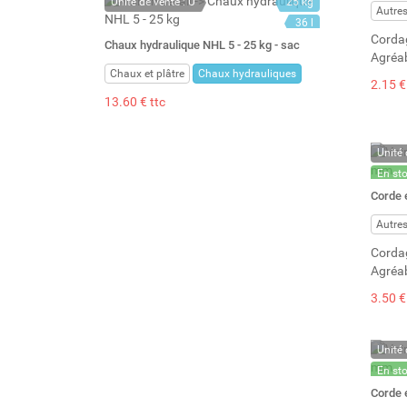
Unité de vente : U
25 kg
Autre
36 l
Cordag
Chaux hydraulique NHL 5 - 25 kg - sac
Agréab
Chaux et plâtre
Chaux hydrauliques
2.15 €
13.60 € ttc
Unité 
En st
Stock 
Corde 
Autre
Cordag
Agréab
3.50 €
Unité 
En st
Stock 
Corde 