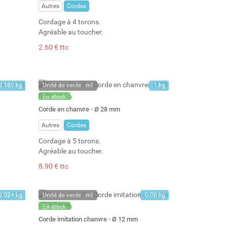
Autres
Cordes
Cordage à 4 torons.
Agréable au toucher.
2.60 € ttc
0.160 kg
Unité de vente : ml
1 kg
En stock
Stock : 15
Corde en chanvre - Ø 28 mm
Autres
Cordes
Cordage à 5 torons.
Agréable au toucher.
8.90 € ttc
0.024 kg
Unité de vente : ml
0.06 kg
En stock
Stock : 258
Corde imitation chanvre - Ø 12 mm