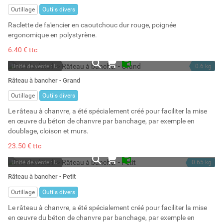
Stock : 4
Outillage
Outils divers
Raclette de faïencier en caoutchouc dur rouge, poignée
ergonomique en polystyrène.
6.40 € ttc
Unité de vente : U
0.6 kg
En stock
Râteau à bancher - Grand
Stock : 51
Outillage
Outils divers
Le râteau à chanvre, a été spécialement créé pour faciliter la mise
en œuvre du béton de chanvre par banchage, par exemple en
doublage, cloison et murs.
23.50 € ttc
Unité de vente : U
0.65 kg
En stock
Râteau à bancher - Petit
Stock : 18
Outillage
Outils divers
Le râteau à chanvre, a été spécialement créé pour faciliter la mise
en œuvre du béton de chanvre par banchage, par exemple en