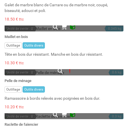
Galet de marbre blanc de Carrare ou de marbre noir, coupé,
biseauté, adouci et poli.
18.50 € ttc
Unité de vente : U
0.345 kg
En stock
Maillet en bois
Stock : 9
Outillage
Outils divers
Tête en bois dur résistant. Manche en bois dur résistant.
10.30 € ttc
Unité de vente : U
0.6 kg
En rupture
Pelle de ménage
Outillage
Outils divers
Ramassoire à bords relevés avec poignées en bois dur.
10.20 € ttc
Unité de vente : U
0.3 kg
En stock
Raclette de faïencier