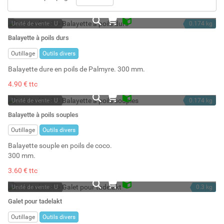
Unité de vente : U
0.174 kg
En stock
Balayette à poils durs
Stock : 4
Outillage
Outils divers
Balayette dure en poils de Palmyre. 300 mm.
4.90 € ttc
Unité de vente : U
0.174 kg
En stock
Balayette à poils souples
Stock : 6
Outillage
Outils divers
Balayette souple en poils de coco.
300 mm.
3.60 € ttc
Unité de vente : U
0.3 kg
En stock
Galet pour tadelakt
Stock : 3
Outillage
Outils divers