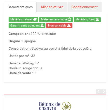
Caractéristiques
Mise en œuvre
Conditionnement
Matériau naturel
Matériau recyclable
Matériaux brut
Garanti sans adjuvant
Non colisable
Composition
: 100 % terre cuite.
Origine
: Espagne
Conservation
: Stocker au sec et à l'abri de la poussière.
Unités par m² : 32
Densité
: 969 kg/m³
Couleur
: rouge brique
Unité de vente
: U