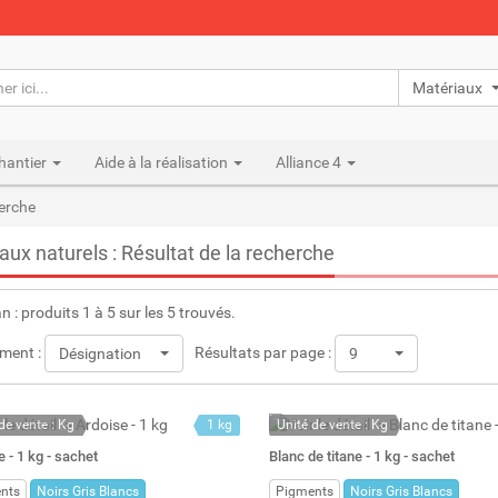
Matériaux n
hantier
Aide à la réalisation
Alliance 4
herche
aux naturels : Résultat de la recherche
an : produits 1 à 5 sur les 5 trouvés.
ment :
Résultats par page :
Désignation
9
de vente : Kg
1 kg
Unité de vente : Kg
ock
1.67 l
En stock permanent
 - 1 kg - sachet
Blanc de titane - 1 kg - sachet
: 1
Stock : 41
nts
Noirs Gris Blancs
Pigments
Noirs Gris Blancs