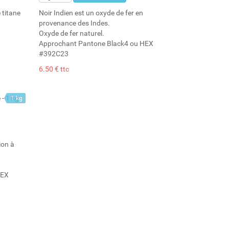
 titane
Noir Indien est un oxyde de fer en
provenance des Indes.
Oxyde de fer naturel.
Approchant Pantone Black4 ou HEX
#392C23
6.50 € ttc
1 kg
1.06 l
ion à
HEX