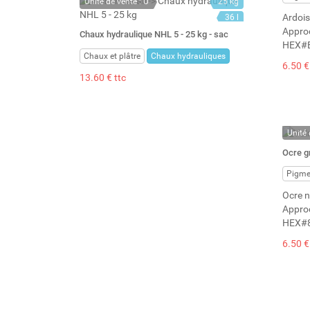
Unité de vente : U
25 kg
Ardois
36 l
Appro
Chaux hydraulique NHL 5 - 25 kg - sac
HEX#
Chaux et plâtre
Chaux hydrauliques
6.50 €
13.60 € ttc
Unité 
En st
Ocre gr
Stock 
Pigme
Ocre n
Appro
HEX#
6.50 €