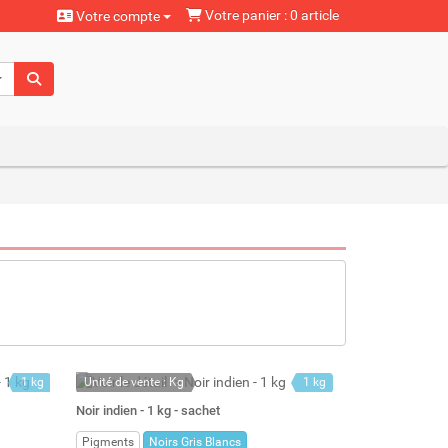
Votre panier : 0 article
Votre compte
aturels
1 kg
Unité de vente : Kg
1 kg
1.10 l
En stock permanent
0.69 l
Noir indien - 1 kg - sachet
Stock : 10
Pigments
Noirs Gris Blancs