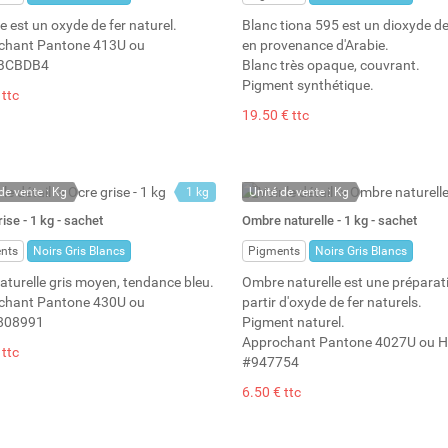
e est un oxyde de fer naturel.
Blanc tiona 595 est un dioxyde de
chant Pantone 413U ou
en provenance d'Arabie.
BCBDB4
Blanc très opaque, couvrant.
Pigment synthétique.
 ttc
19.50 € ttc
de vente : Kg
1 kg
Unité de vente : Kg
ock permanent
1.33 l
En stock permanent
ise - 1 kg - sachet
Ombre naturelle - 1 kg - sachet
: 19
Stock : 15
nts
Noirs Gris Blancs
Pigments
Noirs Gris Blancs
aturelle gris moyen, tendance bleu.
Ombre naturelle est une préparat
chant Pantone 430U ou
partir d'oxyde de fer naturels.
808991
Pigment naturel.
Approchant Pantone 4027U ou 
 ttc
#947754
6.50 € ttc