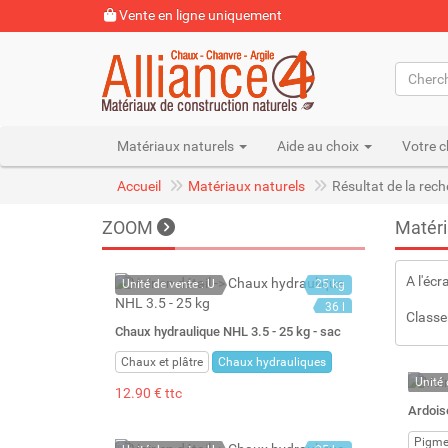
Vente en ligne uniquement
Matériaux naturels
Aide au choix
Votre c
Accueil
Matériaux naturels
Résultat de la rec
ZOOM
Matéri
A l'écr
Unité de vente : U
25 kg
36 l
Classe
Chaux hydraulique NHL 3.5 - 25 kg - sac
Chaux et plâtre
Chaux hydrauliques
Unité 
12.90 € ttc
En st
Ardoise
Stock 
Pigme