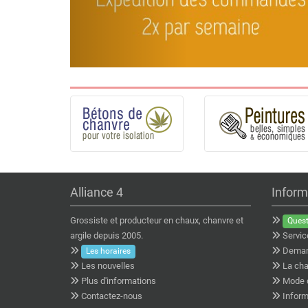
Alliance 4
Inform
Grossiste et producteur en chaux, chanvre et
Quest
argile depuis 2005.
Servic
Deman
Les horaires
Les nouvelles
La cha
Plus d'informations
Mode 
Contactez-nous
Inform