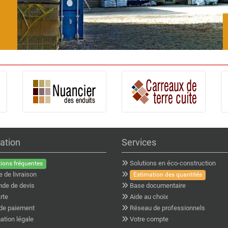
ation
Services
Solutions en éco-construction
ions fréquentes
e de livraison
Estimation des quantités
de de devis
Base documentaire
rte
Aide au choix
de paiement
Réseau de professionnels
ation légale
Votre compte