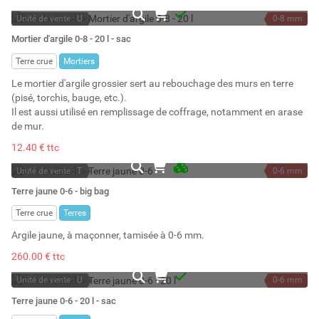
Unité de vente : U
0-8 mm
A la demande
25 kg
Mortier d'argile 0-8 - 20 l - sac
20 l
Terre crue
Mortiers
Le mortier d'argile grossier sert au rebouchage des murs en terre
(pisé, torchis, bauge, etc.).
Il est aussi utilisé en remplissage de coffrage, notamment en arase
de mur.
12.40 € ttc
Unité de vente : T
0-6 mm
En stock permanent
1000 kg
Terre jaune 0-6 - big bag
Stock : 92
900 l
Terre crue
Terres
Argile jaune, à maçonner, tamisée à 0-6 mm.
260.00 € ttc
Unité de vente : U
0-6 mm
A la demande
22 kg
Terre jaune 0-6 - 20 l - sac
20 l