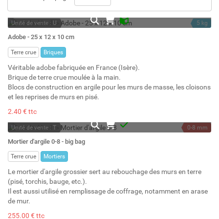
Unité de vente : U
5 kg
En stock
3 l
Adobe - 25 x 12 x 10 cm
Stock : 111
Terre crue
Briques
Véritable adobe fabriquée en France (Isère).
Brique de terre crue moulée à la main.
Blocs de construction en argile pour les murs de masse, les cloisons
et les reprises de murs en pisé.
2.40 € ttc
Unité de vente : T
0-8 mm
A la demande
1000 kg
Mortier d'argile 0-8 - big bag
800 l
Terre crue
Mortiers
Le mortier d'argile grossier sert au rebouchage des murs en terre
(pisé, torchis, bauge, etc.).
Il est aussi utilisé en remplissage de coffrage, notamment en arase
de mur.
255.00 € ttc