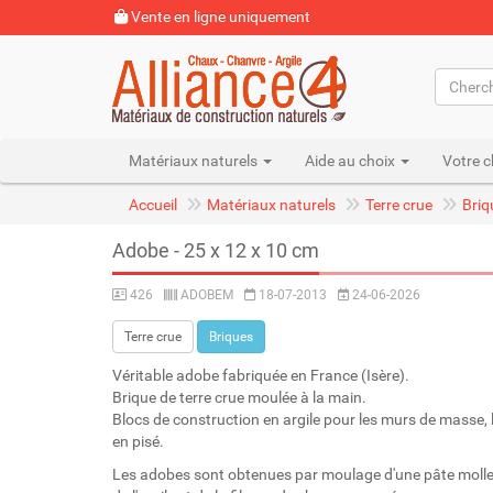
Vente en ligne uniquement
Matériaux naturels
Aide au choix
Votre c
Accueil
Matériaux naturels
Terre crue
Briq
Adobe - 25 x 12 x 10 cm
426
ADOBEM
18-07-2013
24-06-2026
Terre crue
Briques
Véritable adobe fabriquée en France (Isère).
Brique de terre crue moulée à la main.
Blocs de construction en argile pour les murs de masse, l
en pisé.
Les adobes sont obtenues par moulage d'une pâte molle f