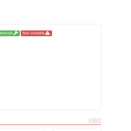
rtisanale
Non colisable