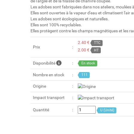
de l'argile et de la filasse de chanvre coupée.
Les adobes sont fabriquées dans nos ateliers, moulées à l
Elles sont ouvertes à la vapeur d'eau et climatisent l'air 
Les adobes sont écologiques et naturelles.
Elles sont 100% recyclables.
Elles protègent contre les champs magnétiques et les ra
2.40 €
TTC
Prix
2.00 €
HT
Disponibilité
En stock
Nombre en stock
111
Origine
Impact transport
Quantité
U (Unité)