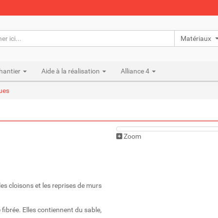
Matériaux n
hantier
Aide à la réalisation
Alliance 4
ues
Zoom
es cloisons et les reprises de murs
ibrée. Elles contiennent du sable,