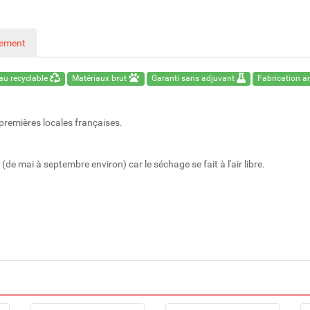
nement
au recyclable
Matériaux brut
Garanti sans adjuvant
Fabrication a
 premières locales françaises.
(de mai à septembre environ) car le séchage se fait à l'air libre.