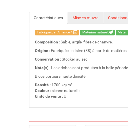
Caractéristiques
Mise en œuvre
Condition
Fabriqué par Alliance 4
Matériau naturel
Matéri
Composition
: Sable, argile, fibre de chanvre.
Origine
: Fabriquée en Isère (38) à partir de matières
Conservation
: Stocker au sec.
Note(s)
: Les adobes sont produites à la belle période 
Blocs porteurs haute densité.
Densité
: 1700 kg/m³
Couleur
: sienne naturelle
Unité de vente
: U