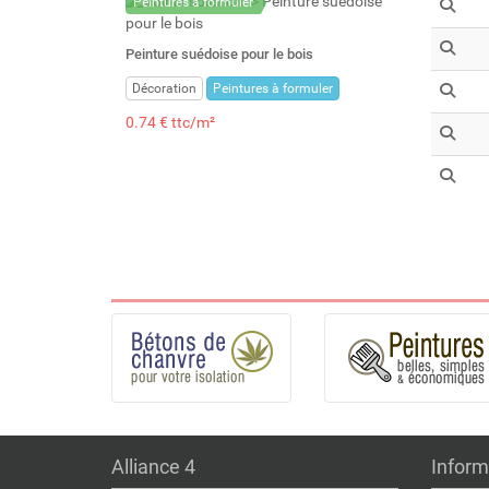
Peintures à formuler
Peinture suédoise pour le bois
Décoration
Peintures à formuler
0.74 € ttc/m²
Alliance 4
Inform