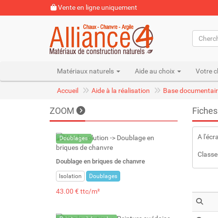
Vente en ligne uniquement
Matériaux naturels
Aide au choix
Votre c
Accueil
Aide à la réalisation
Base documentair
ZOOM
Fiches
A l'écr
Doublages
Classe
Doublage en briques de chanvre
Isolation
Doublages
43.00 € ttc/m²