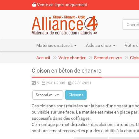
Vente en ligne uniquement
Matériaux naturels
Aide au choix
Votre c
Accueil
Votre chantier
Second œuvre
Cloi
Cloison en béton de chanvre
5
29-01-2005
09-01-2021
Second œuvre
Cloisons
Ces cloisons sont réalisées sur la base d'une ossature b
ou visible sur une face. La matière est mise en place par
successifs dans des coffrages.
Ce montage permet de réaliser des cloisons arrondies. Un
sont facilement recouvertes par des enduits à la chaux 