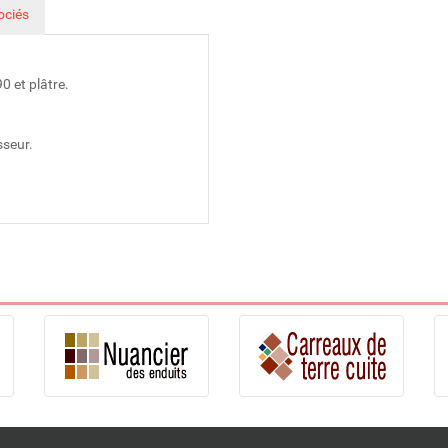
ociés
0 et plâtre.
sseur.