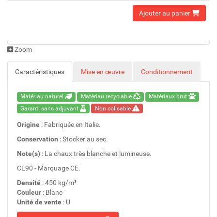
Ajouter au panier
Zoom
Caractéristiques
Mise en œuvre
Conditionnement
Matériau naturel
Matériau recyclable
Matériaux brut
Garanti sans adjuvant
Non colisable
Origine
: Fabriquée en Italie.
Conservation
: Stocker au sec.
Note(s)
: La chaux très blanche et lumineuse.
CL90 - Marquage CE.
Densité
: 450 kg/m³
Couleur
: Blanc
Unité de vente
: U