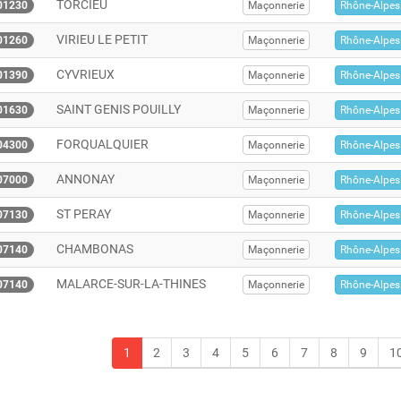
TORCIEU
01230
Maçonnerie
Rhône-Alpes
VIRIEU LE PETIT
01260
Maçonnerie
Rhône-Alpes
CYVRIEUX
01390
Maçonnerie
Rhône-Alpes
SAINT GENIS POUILLY
01630
Maçonnerie
Rhône-Alpes
FORQUALQUIER
04300
Maçonnerie
Rhône-Alpes
ANNONAY
07000
Maçonnerie
Rhône-Alpes
ST PERAY
07130
Maçonnerie
Rhône-Alpes
CHAMBONAS
07140
Maçonnerie
Rhône-Alpes
MALARCE-SUR-LA-THINES
07140
Maçonnerie
Rhône-Alpes
1
2
3
4
5
6
7
8
9
1