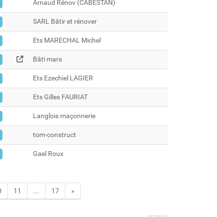
Arnaud Rénov (CABESTAN)
SARL Bâtir et rénover
Ets MARECHAL Michel
Bâti mars
Ets Ezechiel LAGIER
Ets Gilles FAURIAT
Langlois maçonnerie
tom-construct
Gael Roux
0
11
...
17
»