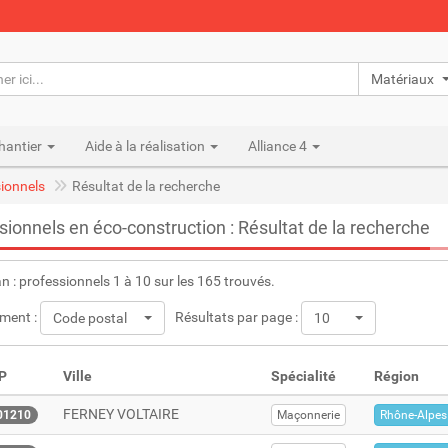
Matériaux n
hantier
Aide à la réalisation
Alliance 4
ionnels
Résultat de la recherche
sionnels en éco-construction : Résultat de la recherche
an : professionnels 1 à 10 sur les 165 trouvés.
ment :
Résultats par page :
Code postal
10
P
Ville
Spécialité
Région
FERNEY VOLTAIRE
01210
Maçonnerie
Rhône-Alpes