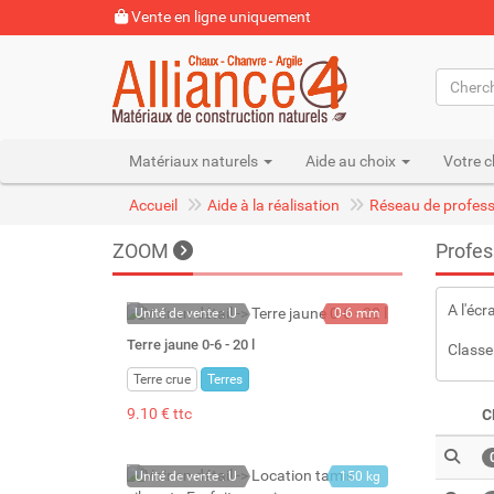
Vente en ligne uniquement
Matériaux naturels
Aide au choix
Votre c
Accueil
Aide à la réalisation
Réseau de profess
ZOOM
Profes
A l'écr
Unité de vente : U
0-6 mm
22 kg
Terre jaune 0-6 - 20 l
Classe
20 l
Terre crue
Terres
9.10 € ttc
C
Unité de vente : U
150 kg