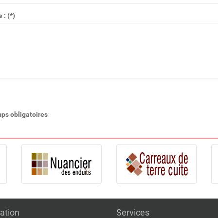
: (*)
ps obligatoires
ation
Services