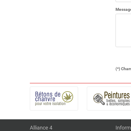
Message 
(*) Cham
Alliance 4
Inform