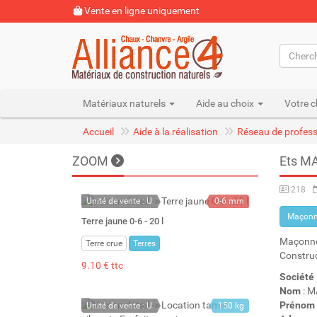
Vente en ligne uniquement
Matériaux naturels
Aide au choix
Votre c
Accueil
Aide à la réalisation
Réseau de profess
ZOOM
Ets M
218
Unité de vente : U
0-6 mm
Maçonn
22 kg
Terre jaune 0-6 - 20 l
20 l
Maçonner
Terre crue
Terres
Construc
9.10 € ttc
Société
Nom
: 
Prénom
Unité de vente : U
150 kg