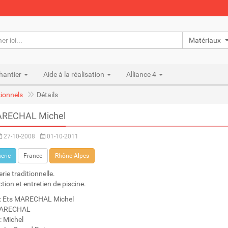
Matériaux n
hantier
Aide à la réalisation
Alliance 4
ionnels
Détails
ARECHAL Michel
27-10-2008
01-10-2011
erie
France
Rhône-Alpes
ie traditionnelle.
tion et entretien de piscine.
: Ets MARECHAL Michel
MARECHAL
: Michel