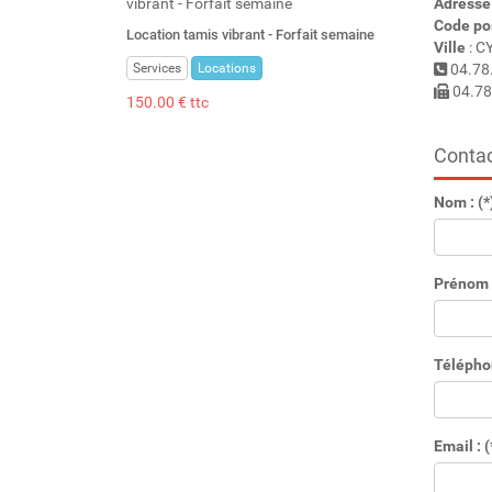
Adresse
Code po
Location tamis vibrant - Forfait semaine
Ville
: C
Services
Locations
04.78
04.78
150.00 € ttc
Contac
Nom : (*
Prénom :
Télépho
Email : (