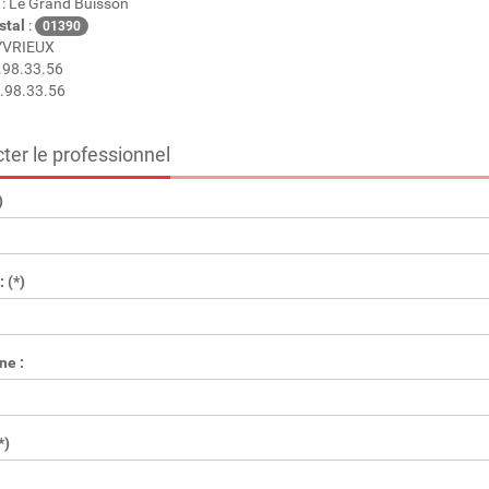
: Le Grand Buisson
stal
:
01390
YVRIEUX
.98.33.56
.98.33.56
ter le professionnel
)
 (*)
ne :
*)