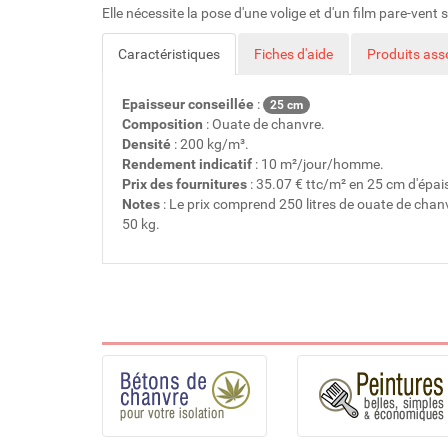
Elle nécessite la pose d'une volige et d'un film pare-vent 
Caractéristiques
Fiches d'aide
Produits ass
Epaisseur conseillée
:
25 cm
Composition
: Ouate de chanvre.
Densité
: 200 kg/m³.
Rendement indicatif
: 10 m²/jour/homme.
Prix des fournitures
: 35.07 € ttc/m² en 25 cm d'épai
Notes
: Le prix comprend 250 litres de ouate de chanv
50 kg.