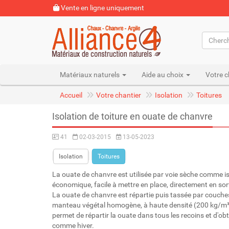
Vente en ligne uniquement
Matériaux naturels
Aide au choix
Votre c
Accueil
Votre chantier
Isolation
Toitures
Isolation de toiture en ouate de chanvre
41
02-03-2015
13-05-2023
Isolation
Toitures
La ouate de chanvre est utilisée par voie sèche comme is
économique, facile à mettre en place, directement en sor
La ouate de chanvre est répartie puis tassée par couche
manteau végétal homogène, à haute densité (200 kg/m³
permet de répartir la ouate dans tous les recoins et d'obt
comme hiver.