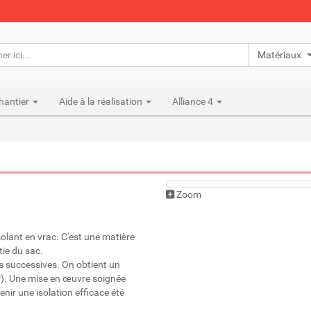
Matériaux n
hantier
Aide à la réalisation
Alliance 4
Zoom
olant en vrac. C'est une matière
tie du sac.
s successives. On obtient un
). Une mise en œuvre soignée
enir une isolation efficace été