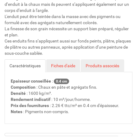
d’enduit à la chaux mais ils peuvent s’appliquent également sur un
corps d’enduit à l'argile.
L'enduit peut être teintée dans la masse avec des pigments ou
formulé avec des agrégats naturellement colorés.
La finesse de son grain nécessite un support bien préparé, régulier
et plan.
Ces enduits fins s’appliquent aussi sur fonds peints, plâtre, plaques
de plâtre ou autres panneaux, après application d’une peinture de
sous-couche sablée.
Caractéristiques
Fiches d'aide
Produits associés
Epaisseur conseillée
:
0.4 cm
Composition
: Chaux en pâte et agrégats fins.
Densité
: 1600 kg/m³.
Rendement indicatif
: 10 m²/jour/homme.
Prix des fournitures
: 2.26 € ttc/m² en 0.4 cm d'épaisseur.
Notes
: Pigments non-compris.