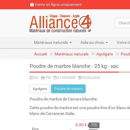
Vente en ligne uniquement
Matériaux naturels
Aide au choix
Votre c
Accueil
Matériaux naturels
Agrégats
Poud
Poudre de marbre blanche - 25 kg - sac
62
PM
27-09-2005
03-04-2026
Agrégats
Poudre de marbre
Poudre de marbre de Carrare blanche.
Cette poudre de marbre est une poudre fine d'un blanc é
blanc de Carrare en Italie.
8.80 €
TTC
Prix