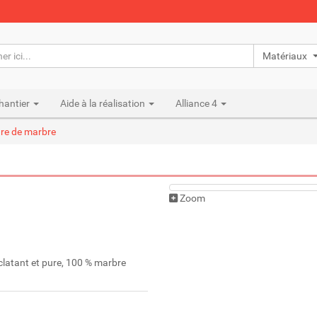
Matériaux n
hantier
Aide à la réalisation
Alliance 4
re de marbre
Zoom
clatant et pure, 100 % marbre