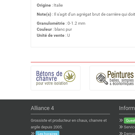
Origine
: Italie
Note(s)
: Il s'agit d'un agrégat brut de carrière qui d
Granulométrie
: 0-1.2 mm
Couleur
: blanc pur
Unité de vente
: U
Alliance 4
Inform
Grossiste et producteur en chaux, chanvre et
Quest
argile depuis 2005.
Servic
Deman
Les horaires