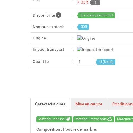
7.33 €
HT
Disponibilité
En stock permanent
Nombre en stock
505
Origine
Impact transport
Quantité
U (Unité)
Caractéristiques
Mise en œuvre
Condition
Matériau naturel
Matériau recyclable
Matériaux
Composition
: Poudre de marbre.