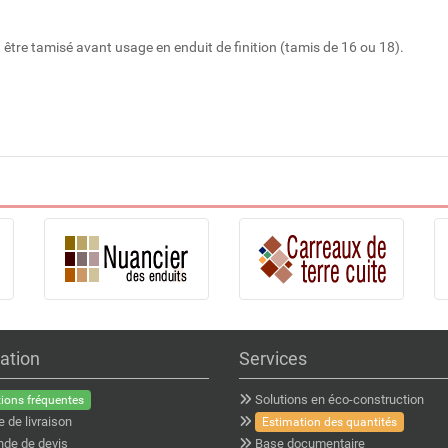
oit être tamisé avant usage en enduit de finition (tamis de 16 ou 18).
ation
Services
Solutions en éco-construction
ions fréquentes
e de livraison
Estimation des quantités
de de devis
Base documentaire