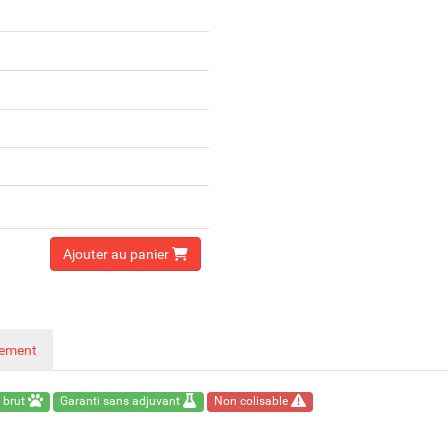
Ajouter au panier
nement
 brut
Garanti sans adjuvant
Non colisable