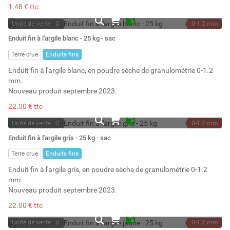
1.48 € ttc
Unité de vente : U
0-1.2 mm
En stock
25 kg
Enduit fin à l'argile blanc - 25 kg - sac
Stock : 116
20 l
Terre crue
Enduits fins
Enduit fin à l'argile blanc, en poudre sèche de granulométrie 0-1.2
mm.
Nouveau produit septembre 2023.
22.00 € ttc
Unité de vente : U
0-1.2 mm
En stock
25 kg
Enduit fin à l'argile gris - 25 kg - sac
Stock : 91
20 l
Terre crue
Enduits fins
Enduit fin à l'argile gris, en poudre sèche de granulométrie 0-1.2
mm.
Nouveau produit septembre 2023.
22.00 € ttc
Unité de vente : U
0-1.2 mm