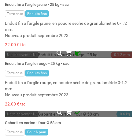
En stock
25 kg
Enduit fin à l'argile jaune - 25 kg - sac
Stock : 82
20 l
Terre crue
Enduits fins
Enduit fin à l'argile jaune, en poudre sèche de granulométrie 0-1.2
mm.
Nouveau produit septembre 2023.
22.00 € ttc
Unité de vente : U
0-1.2 mm
En stock
25 kg
Enduit fin à l'argile rouge - 25 kg - sac
Stock : 137
20 l
Terre crue
Enduits fins
Enduit fin à l'argile rouge, en poudre sèche de granulométrie 0-1.2
mm.
Nouveau produit septembre 2023.
22.00 € ttc
Unité de vente : U
0.6 kg
A la demande
Gabarit en carton - four Ø 58 cm
Terre crue
Four à pain