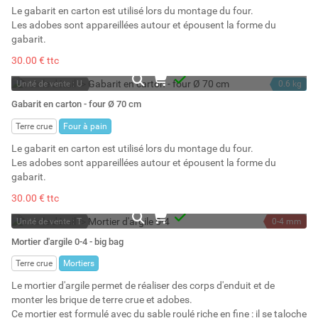
Le gabarit en carton est utilisé lors du montage du four.
Les adobes sont appareillées autour et épousent la forme du
gabarit.
30.00 € ttc
Unité de vente : U
0.6 kg
A la demande
Gabarit en carton - four Ø 70 cm
Terre crue
Four à pain
Le gabarit en carton est utilisé lors du montage du four.
Les adobes sont appareillées autour et épousent la forme du
gabarit.
30.00 € ttc
Unité de vente : T
0-4 mm
A la demande
1000 kg
Mortier d'argile 0-4 - big bag
800 l
Terre crue
Mortiers
Le mortier d'argile permet de réaliser des corps d'enduit et de
monter les brique de terre crue et adobes.
Ce mortier est formulé avec du sable roulé riche en fine : il se taloche