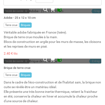
Unité de vente : U
5 kg
En stock
3 l
Adobe - 25 x 12 x 10 cm
Stock : 111
Terre crue
Briques
Véritable adobe fabriquée en France (Isère).
Brique de terre crue moulée à la main.
Blocs de construction en argile pour les murs de masse, les cloisons
et les reprises de murs en pisé.
2.40 € ttc
Unité de vente : U
2.4 kg
En stock
1.45 l
Brique de terre crue
Stock : 1151
Terre crue
Briques
Dans le cadre de l'éco-construction et de l'habitat sain, la brique non
cuite se révèle être un matériau idéal.
Elle présente une très bonne inertie thermique, retient la fraicheur
en été, conserve la chaleur en hiver et accumule la chaleur proche
d'une source de chaleur.