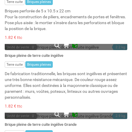
Terre cuite
Briques pleines
Briques perforée de 5 x 10.5 x 22 cm
Pour la construction de piliers, encadrements de portes et fenêtres.
Pose plus aisée : le mortier s'insère dans les perforations et bloque
la position de la brique.
1.82 € ttc
Unité de vente : U
2.2 kg
En stock
1.45 l
Brique pleine de terre cuite ingélive
Stock : 503
Terre cuite
Briques pleines
De fabrication traditionnelle, les briques sont ingélives et présentent
une très bonne résistance mécanique. De couleur rouge assez
uniforme. Elles sont destinées à la maçonnerie classique ou de
parement : murs, voûtes, poteaux, linteaux ou autres ouvrages
personnalisés.
1.82 € ttc
Unité de vente : U
2.9 kg
En stock
1.95 l
Brique pleine de terre cuite ingélive Grande
Stock : 611