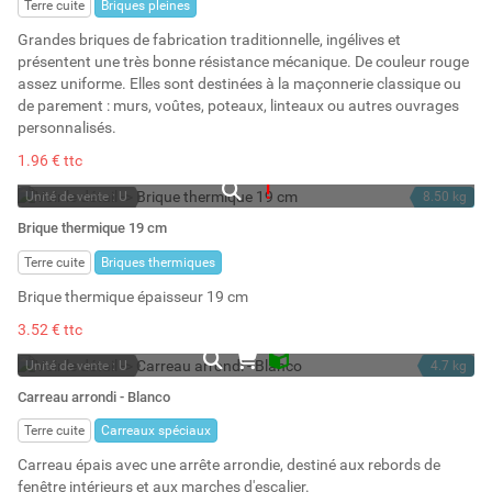
Terre cuite
Briques pleines
Grandes briques de fabrication traditionnelle, ingélives et
présentent une très bonne résistance mécanique. De couleur rouge
assez uniforme. Elles sont destinées à la maçonnerie classique ou
de parement : murs, voûtes, poteaux, linteaux ou autres ouvrages
personnalisés.
1.96 € ttc
Unité de vente : U
8.50 kg
En rupture
10.83 l
Brique thermique 19 cm
Stock : -40
Terre cuite
Briques thermiques
Brique thermique épaisseur 19 cm
3.52 € ttc
Unité de vente : U
4.7 kg
En stock
3 l
Carreau arrondi - Blanco
Stock : 135
Terre cuite
Carreaux spéciaux
Carreau épais avec une arrête arrondie, destiné aux rebords de
fenêtre intérieurs et aux marches d'escalier.