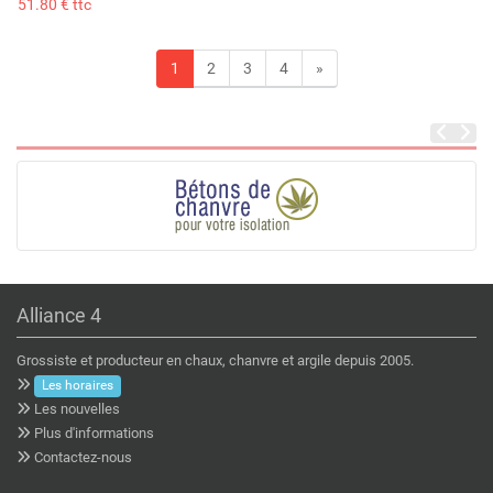
51.80 € ttc
1
2
3
4
»
Alliance 4
Grossiste et producteur en chaux, chanvre et argile depuis 2005.
Les horaires
Les nouvelles
Plus d'informations
Contactez-nous