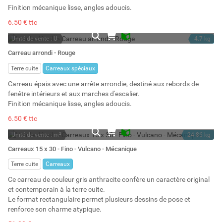
Finition mécanique lisse, angles adoucis.
6.50 € ttc
Unité de vente : U
4.7 kg
En stock
3 l
Carreau arrondi - Rouge
Stock : 150
Terre cuite
Carreaux spéciaux
Carreau épais avec une arrête arrondie, destiné aux rebords de
fenêtre intérieurs et aux marches d'escalier.
Finition mécanique lisse, angles adoucis.
6.50 € ttc
Unité de vente : m²
24.86 kg
En stock
8.2 l
Carreaux 15 x 30 - Fino - Vulcano - Mécanique
Stock : 30
Terre cuite
Carreaux
Ce carreau de couleur gris anthracite confère un caractère original
et contemporain à la terre cuite.
Le format rectangulaire permet plusieurs dessins de pose et
renforce son charme atypique.