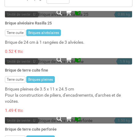
Unité de vente : U
0.86 kg
En stock
0.88 l
Brique alvéolaire Rasilla 25
Stock : 5036
Terre cuite
Briques alvéolaires
Brique de 24 cm à 1 rangées de 3 alvéoles.
0.52 € ttc
Unité de vente : U
1.9 kg
En stock
0.94 l
Brique de terre cuite fine
Stock : 3680
Terre cuite
Briques pleines
Briques pleines de 3.5 x 11 x 24.5 cm
Pour la construction de piliers, d'encadrements, d'arches et de
voûtes.
1.49 € ttc
Unité de vente : U
1.50 kg
En stock
1.15 l
Brique de terre cuite perforée
Stock : 1792