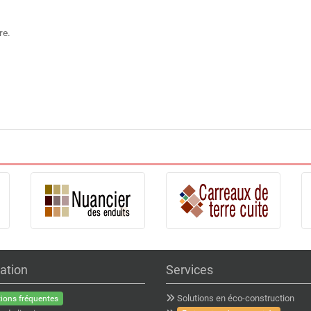
re.
ation
Services
Solutions en éco-construction
ions fréquentes