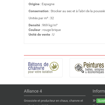
Origine
: Espagne
Conservation
: Stocker au sec et à l'abri de la poussiè
Unités par m² : 32
Densité
: 969 kg/m³
Couleur
: rouge brique
Unité de vente
: U
Alliance 4
Inform
Grossiste et producteur en chaux, chanvre et
Quest