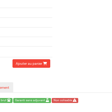
Ajouter au panier
nement
 brut
Garanti sans adjuvant
Non colisable