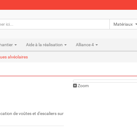
Matériaux n
hantier
Aide à la réalisation
Alliance 4
ues alvéolaires
Zoom
ication de voûtes et d'escaliers sur