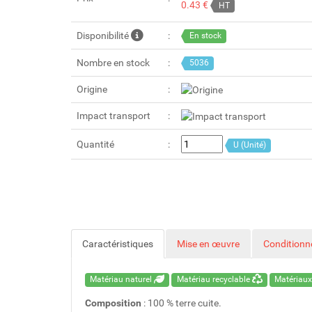
0.43 €
HT
Disponibilité
En stock
Nombre en stock
5036
Origine
Impact transport
Quantité
U (Unité)
Caractéristiques
Mise en œuvre
Condition
Matériau naturel
Matériau recyclable
Matériaux
Composition
: 100 % terre cuite.