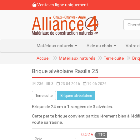
Vente en ligne uniquement
Matériaux naturels
Aide au choix
Votre c
Accueil
Matériaux naturels
Terre cuite
Briq
Brique alvéolaire Rasilla 25
236
3
23-04-2016
19-06-2026
Terre cuite
Briques alvéolaires
Brique de 24 cm à 1 rangées de 3 alvéoles.
Cette petite brique convient particulièrement bien à l'édif
voûte sarrasine.
0.52 €
TTC
Prix