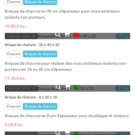
Chanvre
Briques de chanvre
Briques de chanvre en 30 cm d'épaisseur pour murs extérieurs
isolants non-porteurs.
10.80 € ttc
Unité de vente : U
12 kg
Sur commande
28.8 l
Brique de chanvre - 36 x 40 x 20
Chanvre
Briques de chanvre
Briques de chanvre pour réaliser des murs extérieurs isolants non-
porteurs en 36 ou 40 cm d'épaisseur.
11.36 € ttc
Unité de vente : U
3.3 kg
En stock
8 l
Brique de chanvre - 8 x 50 x 20
Stock : 1839
Chanvre
Briques de chanvre
Briques de chanvre en 8 cm d'épaisseur pour doublages et cloisons.
3.05 € ttc
Unité de vente : U
20 kg