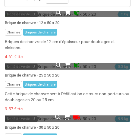
Unité de vente : U
5 kg
En stock
12 l
Brique de chanvre - 12 x 50 x 20
Stock : 1581
Chanvre
Briques de chanvre
Briques de chanvre de 12 cm d'épaisseur pour doublages et
cloisons.
4.61 € ttc
Unité de vente : U
8.3 kg
En stock
25 l
Brique de chanvre - 25 x 50 x 20
Stock : 120
Chanvre
Briques de chanvre
Cette brique de chanvre sert à l'édification de murs non-porteurs ou
doublages en 20 ou 25 cm.
9.57 € ttc
Unité de vente : U
9.9 kg
Sur commande
30 l
Brique de chanvre - 30 x 50 x 20