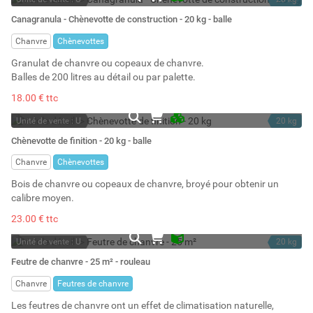
En stock permanent
200 l
Canagranula - Chènevotte de construction - 20 kg - balle
Stock : 75
Chanvre
Chènevottes
Granulat de chanvre ou copeaux de chanvre.
Balles de 200 litres au détail ou par palette.
18.00 € ttc
Unité de vente : U
20 kg
En stock permanent
200 l
Chènevotte de finition - 20 kg - balle
Stock : 129
Chanvre
Chènevottes
Bois de chanvre ou copeaux de chanvre, broyé pour obtenir un
calibre moyen.
23.00 € ttc
Unité de vente : U
20 kg
En stock
Feutre de chanvre - 25 m² - rouleau
Stock : 17
Chanvre
Feutres de chanvre
Les feutres de chanvre ont un effet de climatisation naturelle,