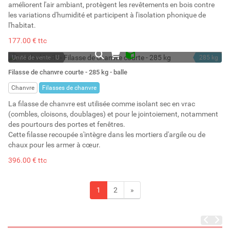
améliorent l'air ambiant, protègent les revêtements en bois contre
les variations d'humidité et participent à l'isolation phonique de
l'habitat.
177.00 € ttc
Unité de vente : U
285 kg
En stock
2850 l
Filasse de chanvre courte - 285 kg - balle
Stock : 15
Chanvre
Filasses de chanvre
La filasse de chanvre est utilisée comme isolant sec en vrac
(combles, cloisons, doublages) et pour le jointoiement, notamment
des pourtours des portes et fenêtres.
Cette filasse recoupée s'intègre dans les mortiers d'argile ou de
chaux pour les armer à cœur.
396.00 € ttc
1
2
»