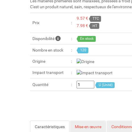
Les matières premières sont malaxées, pressées à froid p
C'est un produit naturel, sain, respectueux de l'environn
9.57 €
TTC
Prix
7.98 €
HT
Disponibilité
En stock
Nombre en stock
120
Origine
Impact transport
Quantité
U (Unité)
Caractéristiques
Mise en œuvre
Condition