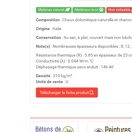
Matériau naturel
Matériaux brut
Non colisable
Composition
: Chaux dolomitique naturelle et chanvr
Origine
: Italie
Conservation
: Au sec, à plat, couvert mais non bâch
Note(s)
: Nombreuses épaisseurs disponibles : 8, 12, 
Résistance thermique (R) : 5.85 en épaisseur de 25 c
Conductivité (λ) : 0.044 W/m.°C
Déphasage thermique sans enduit : 14h 46'
Densité
: 310 kg/m³
Unité de vente
: U
Télécharger la fiche produit