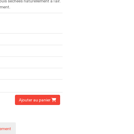
uis séchées naturellement à l'air.
ement.
Ajouter au panier
nement