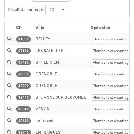
Résultats par page :
10
CP
Ville
Spécialité
BELLEY
01300
Plomberie et chauffage
LES SALELLES
07140
Plomberie et chauffage
ST FELICIEN
07410
Plomberie et chauffage
GRENOBLE
38000
Plomberie et chauffage
GRENOBLE
38000
Plomberie et chauffage
STE ANNE SUR GERVONDE
38440
Plomberie et chauffage
VENON
38610
Plomberie et chauffage
Le Touvet
38660
Plomberie et chauffage
ENTRAIGUES
38740
Plomberie et chauffage