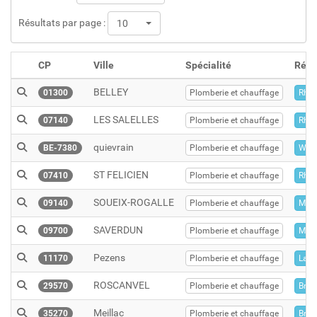
Résultats par page :
10
CP
Ville
Spécialité
Régi
BELLEY
01300
Plomberie et chauffage
Rhôn
LES SALELLES
07140
Plomberie et chauffage
Rhôn
quievrain
BE-7380
Plomberie et chauffage
Wall
ST FELICIEN
07410
Plomberie et chauffage
Rhôn
SOUEIX-ROGALLE
09140
Plomberie et chauffage
Midi
SAVERDUN
09700
Plomberie et chauffage
Midi
Pezens
11170
Plomberie et chauffage
Lang
ROSCANVEL
29570
Plomberie et chauffage
Bret
Meillac
35270
Plomberie et chauffage
Bret