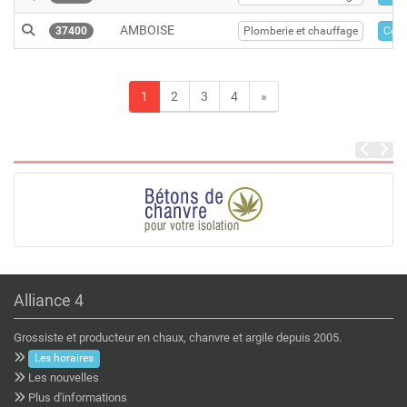
AMBOISE
37400
Plomberie et chauffage
Cent
1
2
3
4
»
Alliance 4
Grossiste et producteur en chaux, chanvre et argile depuis 2005.
Les horaires
Les nouvelles
Plus d'informations