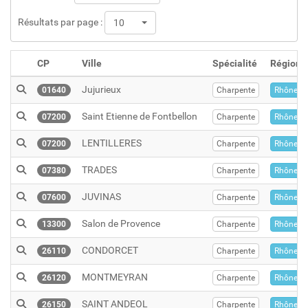
Résultats par page :
10
CP
Ville
Spécialité
Région
Jujurieux
01640
Charpente
Rhône-Al
Saint Etienne de Fontbellon
07200
Charpente
Rhône-Al
LENTILLERES
07200
Charpente
Rhône-Al
TRADES
07380
Charpente
Rhône-Al
JUVINAS
07600
Charpente
Rhône-Al
Salon de Provence
13300
Charpente
Rhône-Al
CONDORCET
26110
Charpente
Rhône-Al
MONTMEYRAN
26120
Charpente
Rhône-Al
SAINT ANDEOL
26150
Charpente
Rhône-Al