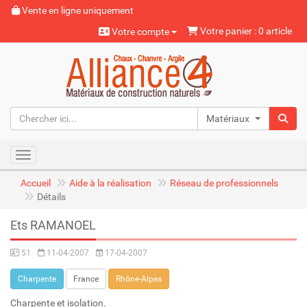
Vente en ligne uniquement
Votre panier : 0 article
Votre compte
Matériaux naturels
Toggle navigation
Accueil
Aide à la réalisation
Réseau de professionnels
Détails
Ets RAMANOEL
51
11-04-2007
17-04-2007
Charpente
France
Rhône-Alpes
Charpente et isolation.