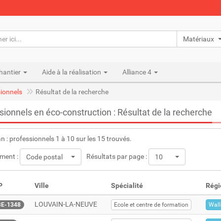
Matériaux n
hantier
Aide à la réalisation
Alliance 4
ionnels
Résultat de la recherche
sionnels en éco-construction : Résultat de la recherche
an : professionnels 1 à 10 sur les 15 trouvés.
ment :
Résultats par page :
Code postal
10
P
Ville
Spécialité
Régi
LOUVAIN-LA-NEUVE
BE-1348
Ecole et centre de formation
Wall