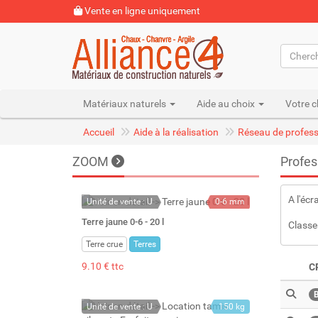
Vente en ligne uniquement
Matériaux naturels
Aide au choix
Votre c
Accueil
Aide à la réalisation
Réseau de profess
ZOOM
Profes
A l'écr
Unité de vente : U
0-6 mm
22 kg
Terre jaune 0-6 - 20 l
Classe
20 l
Terre crue
Terres
9.10 € ttc
C
Unité de vente : U
150 kg