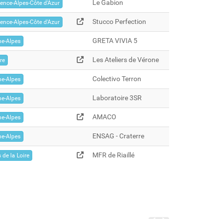
Le Gabion
ence-Alpes-Côte d'Azur
Stucco Perfection
ence-Alpes-Côte d'Azur
GRETA VIVIA 5
e-Alpes
Les Ateliers de Vérone
re
Colectivo Terron
e-Alpes
Laboratoire 3SR
e-Alpes
AMACO
e-Alpes
ENSAG - Craterre
e-Alpes
MFR de Riaillé
 de la Loire