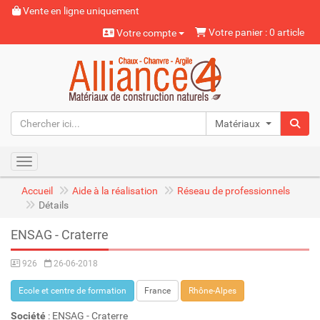
Vente en ligne uniquement
Votre panier : 0 article
Votre compte
Matériaux naturels
Toggle navigation
Accueil
Aide à la réalisation
Réseau de professionnels
Détails
ENSAG - Craterre
926
26-06-2018
Ecole et centre de formation
France
Rhône-Alpes
Société
: ENSAG - Craterre