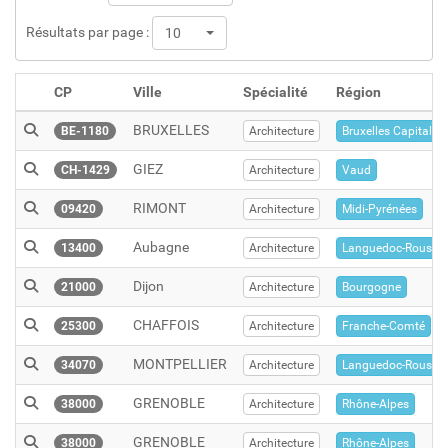
Résultats par page :
10
CP
Ville
Spécialité
Région
BRUXELLES
BE-1180
Architecture
Bruxelles Capitale
GIEZ
CH-1429
Architecture
Vaud
RIMONT
09420
Architecture
Midi-Pyrénées
Aubagne
13400
Architecture
Languedoc-Roussil
Dijon
21000
Architecture
Bourgogne
CHAFFOIS
25300
Architecture
Franche-Comté
MONTPELLIER
34070
Architecture
Languedoc-Roussil
GRENOBLE
38000
Architecture
Rhône-Alpes
GRENOBLE
38000
Architecture
Rhône-Alpes