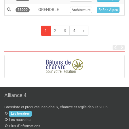
GRENOBLE
38000
Architecture
Rhône-Alpes
1
2
3
4
»
Alliance 4
Grossiste et producteur en chaux, chanvre et argile depuis 2005.
Les horaires
Les nouvelles
Plus d'informations