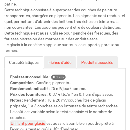
patine.
Cette technique consiste à superposer des couches de peinture
transparentes, chargées en pigments. Les pigments sont rendus tel
quel, permettant d’obtenir des finitions très riches en teinte mais
non couvrantes. Les couches peuvent être de couleurs distinctes.
Cette technique est aussi utilisée pour peindre des fresques, des
fausses pierres ou des marbres sur des enduits secs.
Le glacis à la caséine s’applique sur tous les supports, poreux ou
fermés.
Caractéristiques
Fiches d'aide
Produits associés
Epaisseur conseillée
:
0.1 cm
Composition
: Caséine, pigments..
Rendement indicatif
: 25 m²/jour/homme.
Prix des fournitures
: 0.37 € ttc/m² en 0.1 cm d'épaisseur.
Notes
: Rendement : 10 à 20 m²/couche/litre de glacis
préparée, 1 à 3 couches selon l'intensité de teinte recherchée.
Le coût est variable selon la teinte choisie et le nombre de
couches.
Un liant pour glacis
est aussi disponible en poudre prête à
l'emploi, à teinter, qu'il suffit d'hydrater.