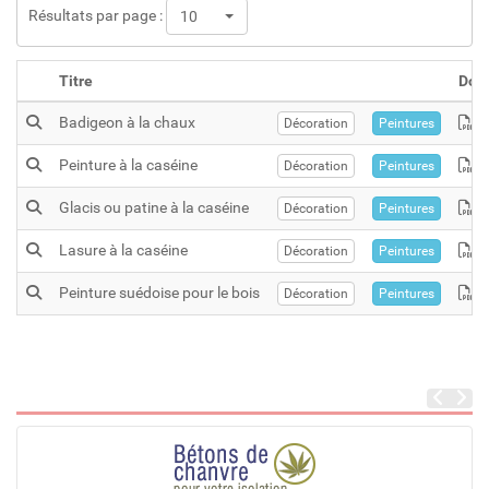
Résultats par page :
10
Titre
Doc
Badigeon à la chaux
Décoration
Peintures
Peinture à la caséine
Décoration
Peintures
Glacis ou patine à la caséine
Décoration
Peintures
Lasure à la caséine
Décoration
Peintures
Peinture suédoise pour le bois
Décoration
Peintures