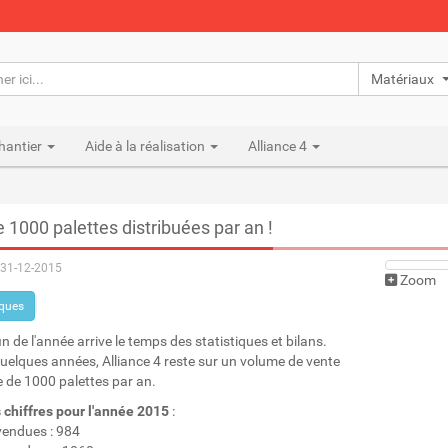
Matériaux n
hantier
Aide à la réalisation
Alliance 4
e 1000 palettes distribuées par an !
31-12-2015
Zoom
iques
in de l'année arrive le temps des statistiques et bilans.
uelques années, Alliance 4 reste sur un volume de vente
re de 1000 palettes par an.
s chiffres pour l'année 2015
:
endues : 984