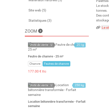
Matériaux naturels (5)
Palettes
Le stock
Site web (5)
tonnes.
Des cont
stockage
Statistiques (3)
Le st
ZOOM
Unité de vente : U
20 kg
Feutre de chanvre - 25 m²
Chanvre
Feutres de chanvre
177.00 € ttc
Unité de vente : U
250 kg
Location bétonnière transformée - Forfait
semaine