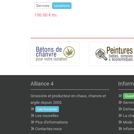
Services
Locations
150.00 € ttc
Alliance 4
Inform
Grossiste et producteur en chaux, chanvre et
Quest
argile depuis 2005.
Servic
Deman
Les horaires
Les nouvelles
La cha
Plus d'informations
Mode 
Contactez-nous
Inform