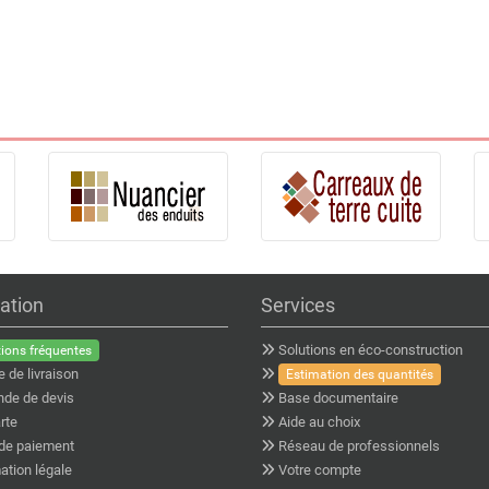
ation
Services
Solutions en éco-construction
ions fréquentes
e de livraison
Estimation des quantités
de de devis
Base documentaire
rte
Aide au choix
de paiement
Réseau de professionnels
ation légale
Votre compte