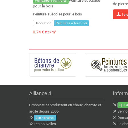
Peintures à formuler
de pierr
Tél
Peinture suédoise pour le bois
Décoration
Peintures à formuler
0.74 € ttc/m²
Alliance 4
Inform
Grossiste et producteur en chaux, chanvre et
Quest
argile depuis 2005.
Servic
Deman
Les horaires
Les nouvelles
La cha