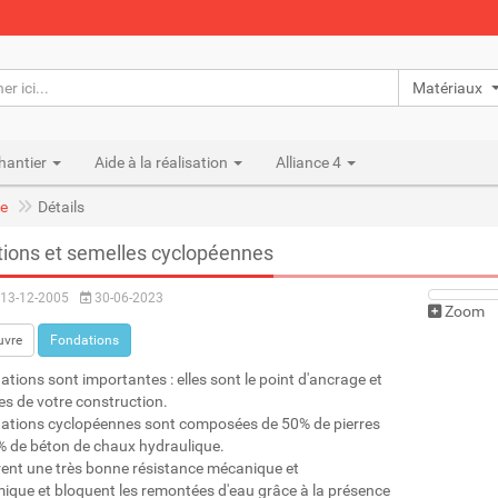
Matériaux n
hantier
Aide à la réalisation
Alliance 4
e
Détails
ions et semelles cyclopéennes
13-12-2005
30-06-2023
Zoom
uvre
Fondations
ations sont importantes : elles sont le point d'ancrage et
nes de votre construction.
ations cyclopéennes sont composées de 50% de pierres
% de béton de chaux hydraulique.
frent une très bonne résistance mécanique et
ique et bloquent les remontées d'eau grâce à la présence