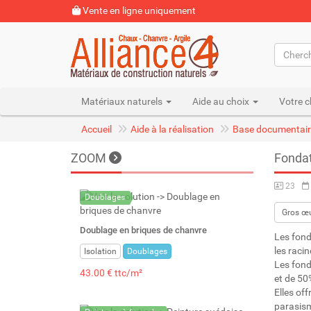
Vente en ligne uniquement
Matériaux naturels
Aide au choix
Votre c
Accueil
Aide à la réalisation
Base documentair
ZOOM
Fondat
23
Doublages
Gros œ
Doublage en briques de chanvre
Les fond
les raci
Isolation
Doublages
Les fond
43.00 € ttc/m²
et de 50
Elles of
parasism