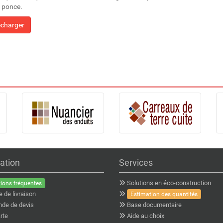
e ponce.
écharger
ation
Services
Solutions en éco-construction
ions fréquentes
e de livraison
Estimation des quantités
de de devis
Base documentaire
rte
Aide au choix