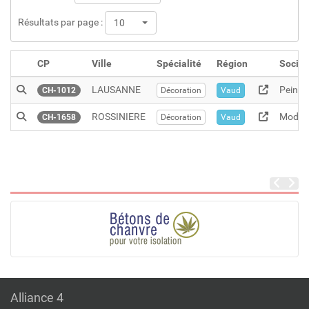
Résultats par page :
10
CP
Ville
Spécialité
Région
Socié
LAUSANNE
Peintu
CH-1012
Décoration
Vaud
ROSSINIERE
Modula
CH-1658
Décoration
Vaud
Alliance 4