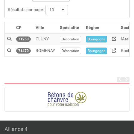
Résultats par page :
10
CP
Ville
Spécialité
Région
Socié
CLUNY
l'Ateli
71250
Décoration
Bourgogne
ROMENAY
Roche 
71470
Décoration
Bourgogne
Alliance 4