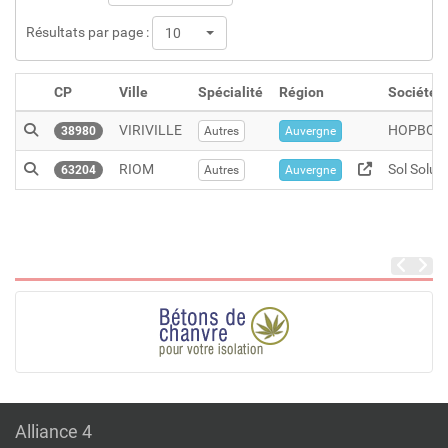
Résultats par page :
10
CP
Ville
Spécialité
Région
Société
VIRIVILLE
HOPBOX
38980
Autres
Auvergne
RIOM
Sol Solut
63204
Autres
Auvergne
Alliance 4