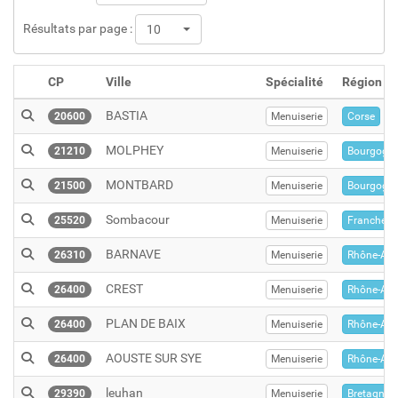
Résultats par page :
10
CP
Ville
Spécialité
Région
BASTIA
20600
Menuiserie
Corse
MOLPHEY
21210
Menuiserie
Bourgogn
MONTBARD
21500
Menuiserie
Bourgogn
Sombacour
25520
Menuiserie
Franche-
BARNAVE
26310
Menuiserie
Rhône-Alp
CREST
26400
Menuiserie
Rhône-Alp
PLAN DE BAIX
26400
Menuiserie
Rhône-Alp
AOUSTE SUR SYE
26400
Menuiserie
Rhône-Alp
leuhan
29390
Menuiserie
Bretagne