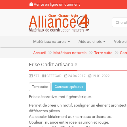
Vente en ligne uniquement
Matériaux naturels
Aide au choix
Votre c
Accueil
Matériaux naturels
Terre cuite
Car
Frise Cadiz artisanale
577
CFFFCAD
24-04-2017
19-01-2022
Terre cuite
Carreaux spéciaux
Frise décorative, motif géométrique.
Permet de créer un motif, souligner un élément architectu
différentes pièces.
A associer idéalement aux carreaux artisanaux.
Couleur : nuancé entre rose, saumon et rouge.