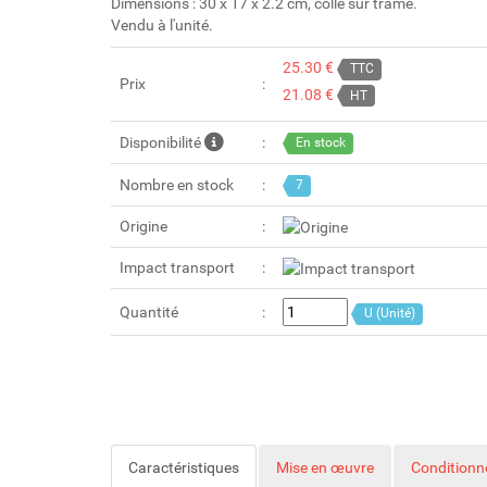
Dimensions : 30 x 17 x 2.2 cm, collé sur trame.
Vendu à l'unité.
25.30 €
TTC
Prix
21.08 €
HT
Disponibilité
En stock
Nombre en stock
7
Origine
Impact transport
Quantité
U (Unité)
Caractéristiques
Mise en œuvre
Condition