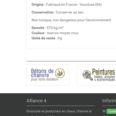
Origine
: Fabriqué en France - Vaucluse (84)
Conservation
: Conserver au sec.
Non toxique, non dangereux pour l'environnement.
Densité
: 570 kg/m³
Couleur
: marron moyen roux
Unité de vente
: Kg
Alliance 4
Inform
Grossiste et producteur en chaux, chanvre et
Quest