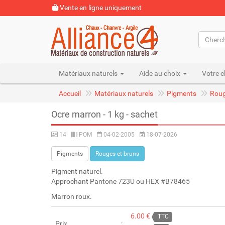
Vente en ligne uniquement
Matériaux naturels
Aide au choix
Votre c
Accueil
Matériaux naturels
Pigments
Roug
Ocre marron - 1 kg - sachet
14
POM
04-02-2005
18-07-2026
Pigments
Rouges et bruns
Pigment naturel.
Approchant Pantone 723U ou HEX #B78465
Marron roux.
6.00 €
TTC
Prix