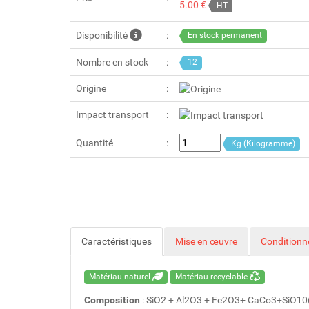
5.00 €
HT
Disponibilité
En stock permanent
Nombre en stock
12
Origine
Impact transport
Quantité
Kg (Kilogramme)
Caractéristiques
Mise en œuvre
Condition
Matériau naturel
Matériau recyclable
Composition
: SiO2 + Al2O3 + Fe2O3+ CaCo3+SiO1