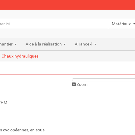
Matériaux n
hantier
Aide à la réalisation
Alliance 4
Chaux hydrauliques
Zoom
OEHM.
ons cyclopéennes, en sous-