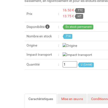
bassement, en rejointoiement et pour les enduits extérie
16.50 €
TTC
Prix
13.75 €
HT
Disponibilité
En stock permanent
Nombre en stock
714
Origine
Impact transport
Quantité
U (Unité)
Caractéristiques
Mise en œuvre
Condition