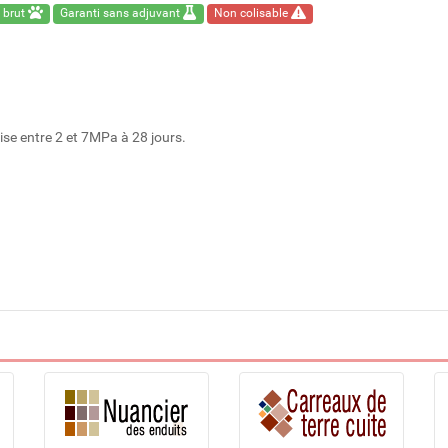
 brut
Garanti sans adjuvant
Non colisable
ise entre 2 et 7MPa à 28 jours.