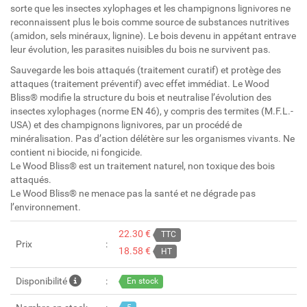
sorte que les insectes xylophages et les champignons lignivores ne
reconnaissent plus le bois comme source de substances nutritives
(amidon, sels minéraux, lignine). Le bois devenu in appétant entrave
leur évolution, les parasites nuisibles du bois ne survivent pas.
Sauvegarde les bois attaqués (traitement curatif) et protège des
attaques (traitement préventif) avec effet immédiat. Le Wood
Bliss® modifie la structure du bois et neutralise l’évolution des
insectes xylophages (norme EN 46), y compris des termites (M.F.L.-
USA) et des champignons lignivores, par un procédé de
minéralisation. Pas d’action délétère sur les organismes vivants. Ne
contient ni biocide, ni fongicide.
Le Wood Bliss® est un traitement naturel, non toxique des bois
attaqués.
Le Wood Bliss® ne menace pas la santé et ne dégrade pas
l’environnement.
22.30 €
TTC
Prix
18.58 €
HT
Disponibilité
En stock