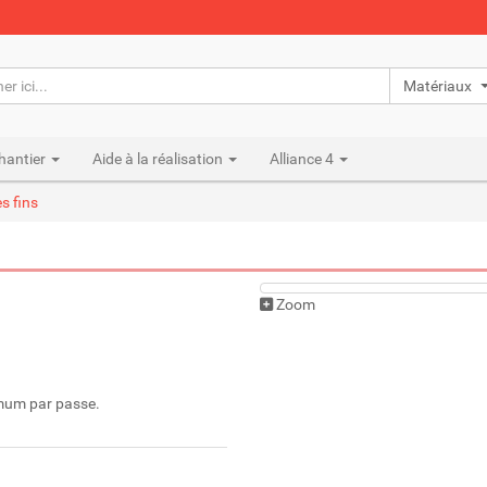
Matériaux n
hantier
Aide à la réalisation
Alliance 4
s fins
Zoom
imum par passe.