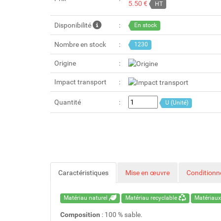
5.50 €
HT
Disponibilité
En stock
Nombre en stock
1230
Origine
Impact transport
Quantité
U (Unité)
Caractéristiques
Mise en œuvre
Condition
Matériau naturel
Matériau recyclable
Matériaux
Composition
: 100 % sable.