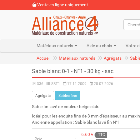
Vente en ligne uniquement
Matériaux naturels
Aide au choix
Votre c
Accueil
Matériaux naturels
Agrégats
Sable
Sable blanc 0-1 - N°1 - 30 kg - sac
336
SBT1
17-11-2009
28-07-2026
Agrégats
Sables fins
Sable fin lavé de couleur beige clair.
Idéal pour les enduits fins de 3 mm d'épaisseur au max
Ancienne appellation : Sable blanc lavé fin N°1
6.60 €
TTC
Prix