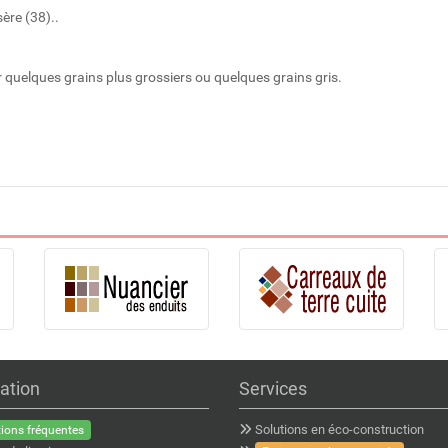
ère (38)..
ir quelques grains plus grossiers ou quelques grains gris.
ation
Services
Solutions en éco-construction
ions fréquentes