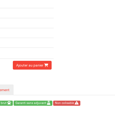
Ajouter au panier
nement
 brut
Garanti sans adjuvant
Non colisable