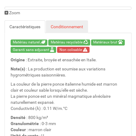
Zoom
Caractéristiques
Conditionnement
Matériau naturel
Matériau recyclable
Matériaux brut
Garanti sans adjuvant
Non colisable
Origine
: Extraite, broyée et ensachée en Italie.
Note(s)
: La production est soumise aux variations
hygrométriques saisonnières.
La couleur de la pierre ponce italienne humide est marron
clair et couleur sable lorsqu'elle est sèche.
La pierre ponce est un minéral magmatique alvéolaire
naturellement expansé.
Conductivité (λ) : 0.11 W/m.°C
Densité
: 800 kg/m³
Granulométrie
: 0-3 mm
Couleur
: marron clair
Unité de vente
: U