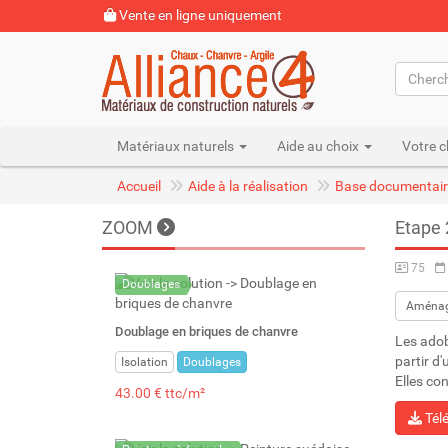
Vente en ligne uniquement
Matériaux naturels
Aide au choix
Votre c
Accueil
Aide à la réalisation
Base documentair
ZOOM
Etape 
75
Doublages
Aména
Doublage en briques de chanvre
Les adob
partir d'
Isolation
Doublages
Elles co
43.00 € ttc/m²
Tél