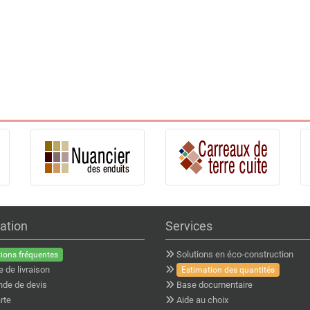
ation
Services
Solutions en éco-construction
ions fréquentes
e de livraison
Estimation des quantités
de de devis
Base documentaire
rte
Aide au choix