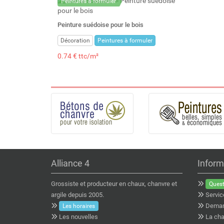
Peintures à formuler
Peinture suédoise pour le bois
Décoration
Peintures à formuler
0.74 € ttc/m²
Alliance 4
Inform
Grossiste et producteur en chaux, chanvre et
Quest
argile depuis 2005.
Servic
Deman
Les horaires
Les nouvelles
La cha