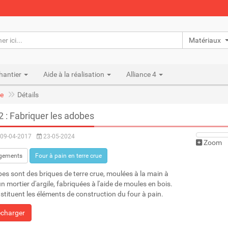
Matériaux n
hantier
Aide à la réalisation
Alliance 4
e
Détails
2 : Fabriquer les adobes
09-04-2017
23-05-2024
Zoom
gements
Four à pain en terre crue
es sont des briques de terre crue, moulées à la main à
un mortier d'argile, fabriquées à l'aide de moules en bois.
nstituent les éléments de construction du four à pain.
écharger