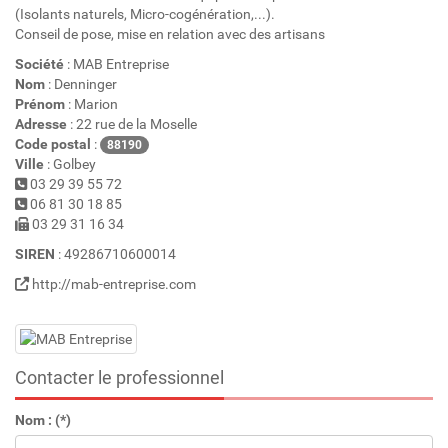
(Isolants naturels, Micro-cogénération,...).
Conseil de pose, mise en relation avec des artisans
Société
: MAB Entreprise
Nom
: Denninger
Prénom
: Marion
Adresse
: 22 rue de la Moselle
Code postal
:
88190
Ville
: Golbey
03 29 39 55 72
06 81 30 18 85
03 29 31 16 34
SIREN
: 49286710600014
http://mab-entreprise.com
Contacter le professionnel
Nom : (*)