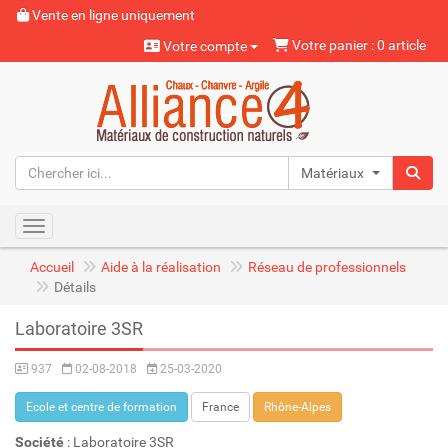
Vente en ligne uniquement
Votre panier : 0 article
Votre compte
Matériaux naturels
Toggle navigation
Accueil
Aide à la réalisation
Réseau de professionnels
Détails
Laboratoire 3SR
937
02-08-2018
25-03-2020
Ecole et centre de formation
France
Rhône-Alpes
Société
: Laboratoire 3SR